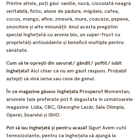
Printre altele, poți găsi: vanilie, nucă, ciocolată neagră
veritabilă, fistic, alune de pădure, migdale, cafea,
cocos, mango, afine, zmeură, mure, coacăze, pepene,
smochine și alte minunății. Anul acesta pregătim
special înghețată cu aronia bio, un super-fruct cu
proprietăți antioxidante și beneficii multiple pentru
sănătate.
Cum să te oprești din savurat/ gândit/ poftit/ iubit
înghețata?
Aici chiar că nu am găsit răspuns. Probabil
aștepți să vină iarna sau ceva de genul.
În ce magazine găsesc înghețata Prospero?
Momentan,
aromele tale preferate pot fi degustate în următoarele
magazine: Lidia, CBC, Gheorghe Lazăr, Sala Olimpia,
Operei, Soarelui și ISHO.
Pot să iau înghețată și pentru acasă?
Sigur! Avem cutii
termoizolante, pentru ca înghețata să ajungă la