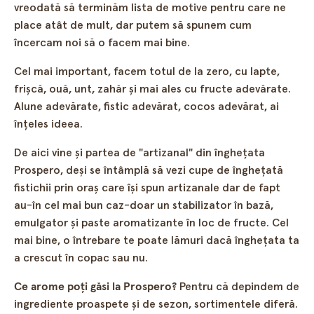
vreodată să terminăm lista de motive pentru care ne
place atât de mult, dar putem să spunem cum
încercam noi să o facem mai bine.
Cel mai important, facem totul de la zero, cu lapte,
frișcă, ouă, unt, zahăr și mai ales cu fructe adevărate.
Alune adevărate, fistic adevărat, cocos adevărat, ai
înțeles ideea.
De aici vine și partea de "artizanal" din înghețata
Prospero, deși se întâmplă să vezi cupe de înghețată
fistichii prin oraș care își spun artizanale dar de fapt
au-în cel mai bun caz-doar un stabilizator în bază,
emulgator și paste aromatizante în loc de fructe. Cel
mai bine, o întrebare te poate lămuri dacă înghețata ta
a crescut în copac sau nu.
Ce arome poți găsi la Prospero?
Pentru că depindem de
ingrediente proaspete și de sezon, sortimentele diferă.