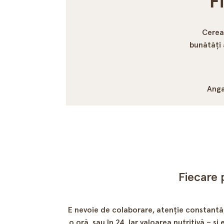
F
Cereal
bunătăți 
Ang
Fiecare 
E nevoie de colaborare, atenție constantă, a
o oră, sau în 24. Iar valoarea nutritivă – 