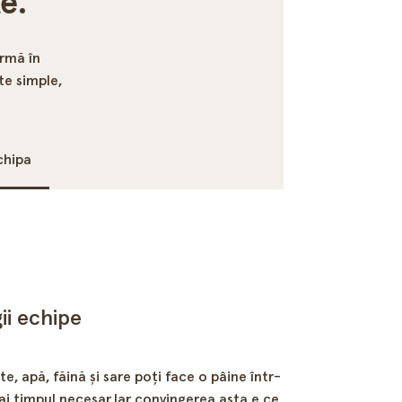
e.
ormă în
te simple,
chipa
ii echipe
e, apă, făină și sare poți face o pâine într-
dai timpul necesar.Iar convingerea asta e ce