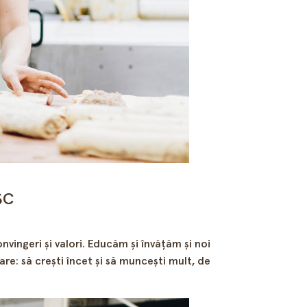
SC
vingeri și valori. Educăm și învățăm și noi
re: să crești încet și să muncești mult, de