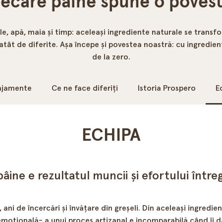
iecare pâine spune o povest
e, apă, maia și timp: aceleași ingrediente naturale se transf
atât de diferite. Așa începe și povestea noastră: cu ingredien
de la zero.
ajamente
Ce ne face diferiți
Istoria Prospero
E
ECHIPA
pâine e rezultatul muncii și efortului întreg
ni de încercări și învățare din greșeli. Din aceleași ingredient
și emoțională- a unui proces artizanal e incomparabilă când îi 