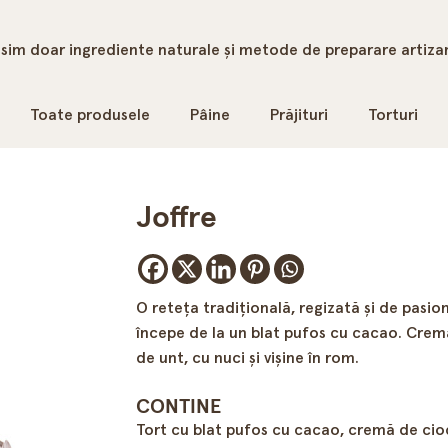
sim doar ingrediente naturale și metode de preparare artiza
Toate produsele
Pâine
Prăjituri
Torturi
Joffre
O reteţa tradiţională, regizată şi de pasion
începe de la un blat pufos cu cacao. Crema
de unt, cu nuci şi vişine în rom.
CONTINE
Tort cu blat pufos cu cacao, cremă de cioc