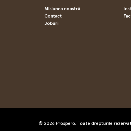
Misiunea noastră
Ins
Contact
Fa
Joburi
© 2026 Prospero. Toate drepturile rezerva