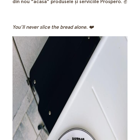
din nou “acasă” produsele şi serviciile Prospero. ✌️️
You’ll never slice the bread alone. ❤️