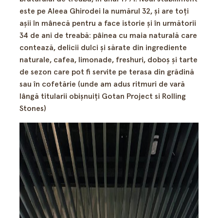
este pe Aleea Ghirodei la numărul 32, şi are toţi
aşii în mânecă pentru a face istorie şi în următorii
34 de ani de treabă: pâinea cu maia naturală care
contează, delicii dulci şi sărate din ingrediente
naturale, cafea, limonade, freshuri, doboş şi tarte
de sezon care pot fi servite pe terasa din grădină
sau în cofetărie (unde am adus ritmuri de vară
lângă titularii obişnuiţi Gotan Project si Rolling
Stones)