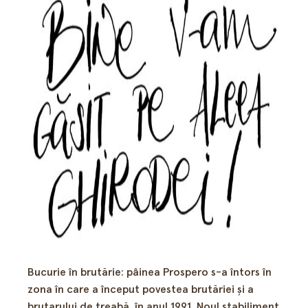
Bucurie în brutărie: pâinea Prospero s-a întors în
zona în care a început povestea brutăriei şi a
brutarului de treabă, în anul 1991. Noul stabiliment