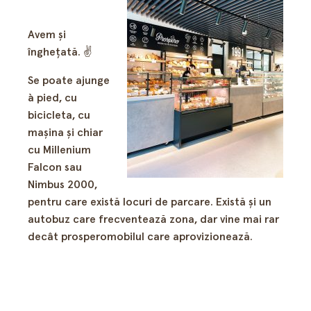
Avem şi
îngheţată. ✌️
Se poate ajunge
à pied, cu
bicicleta, cu
maşina şi chiar
cu Millenium
Falcon sau
Nimbus 2000,
pentru care există locuri de parcare. Există şi un
autobuz care frecventează zona, dar vine mai rar
decât prosperomobilul care aprovizionează.